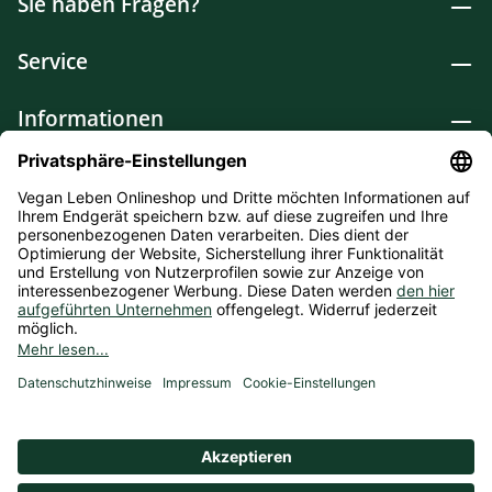
Sie haben Fragen?
Service
Informationen
Lebensmittel
Drogerie
Weitere Kategorien
* Alle Preise inkl. gesetzl. Mehrwertsteuer zzgl.
Versandkosten
und ggf. Nachnahmegebühren, wenn nicht
anders angegeben. Bioprodukte im Bio-Kontrollverfahren bei
der ABCERT AG DE-ÖKO-006 |
Cookie-Einstellungen
** Kostenfreie Lieferung ab 75 € Bestellwert in DE (Gilt nicht