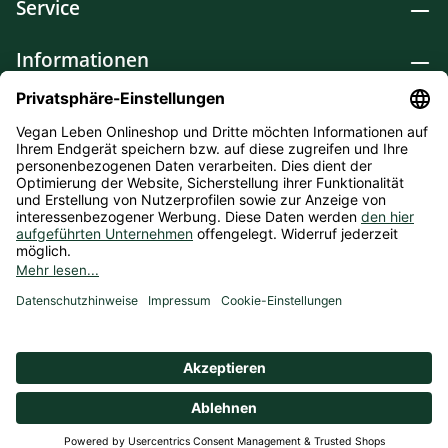
Service
Informationen
Lebensmittel
Drogerie
Weitere Kategorien
* Alle Preise inkl. gesetzl. Mehrwertsteuer zzgl.
Versandkosten
und ggf. Nachnahmegebühren, wenn nicht
anders angegeben. Bioprodukte im Bio-Kontrollverfahren bei
der ABCERT AG DE-ÖKO-006 |
Cookie-Einstellungen
** Kostenfreie Lieferung ab 75 € Bestellwert in DE (Gilt nicht
für Kühlprodukte).