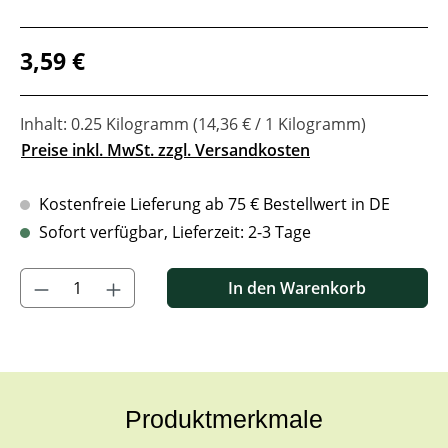
Regulärer Preis:
3,59 €
Inhalt:
0.25 Kilogramm
(14,36 € / 1 Kilogramm)
Preise inkl. MwSt. zzgl. Versandkosten
Kostenfreie Lieferung ab 75 € Bestellwert in DE
Sofort verfügbar, Lieferzeit: 2-3 Tage
Produkt Anzahl: Gib den gewünschten Wert ein oder benutze di
In den Warenkorb
Produktmerkmale