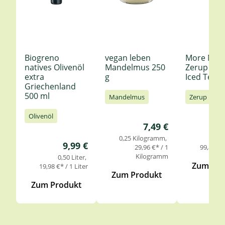
Biogreno
vegan leben
More Nutr
natives Olivenöl
Mandelmus 250
Zerup Le
extra
g
Iced Tea 6
Griechenland
500 ml
Mandelmus
Zerup
Olivenöl
Regulärer Preis:
7,49 €
0,25 Kilogramm
0,
Regulärer Preis:
9,99 €
29,96 €* / 1
99,85 €* 
Kilogramm
0,50 Liter
Zum Pro
19,98 €* / 1 Liter
Zum Produkt
Zum Produkt