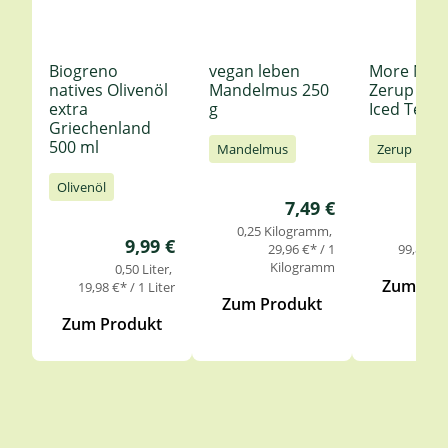
Biogreno
vegan leben
More Nutr
natives Olivenöl
Mandelmus 250
Zerup Le
extra
g
Iced Tea 6
Griechenland
500 ml
Mandelmus
Zerup
Olivenöl
Regulärer Preis:
7,49 €
0,25 Kilogramm
0,
Regulärer Preis:
9,99 €
29,96 €* / 1
99,85 €* 
Kilogramm
0,50 Liter
Zum Pro
19,98 €* / 1 Liter
Zum Produkt
Zum Produkt