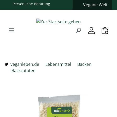
Persönliche Beratung
Vegane Welt
Zum Hauptinhalt springen
Zur Suche springen
Zur Hauptnavigation springen
Verwenden Sie die Pfeiltasten zur Navigation, Enter zum
veganleben.de
Lebensmittel
Backen
Backzutaten
Bildergalerie überspringen