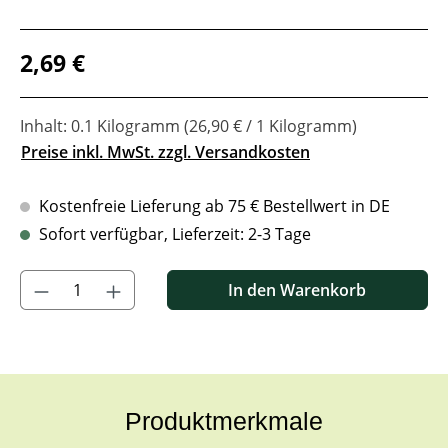
Regulärer Preis:
2,69 €
Inhalt:
0.1 Kilogramm
(26,90 € / 1 Kilogramm)
Preise inkl. MwSt. zzgl. Versandkosten
Kostenfreie Lieferung ab 75 € Bestellwert in DE
Sofort verfügbar, Lieferzeit: 2-3 Tage
Produkt Anzahl: Gib den gewünschten Wert ein oder benutze di
In den Warenkorb
Produktmerkmale