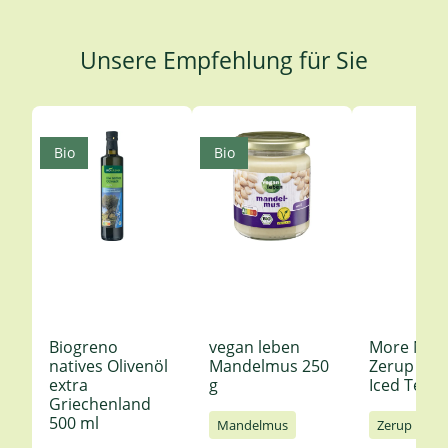
Unsere Empfehlung für Sie
Produktgalerie überspringen
Bio
Bio
Biogreno
vegan leben
More Nutr
natives Olivenöl
Mandelmus 250
Zerup Le
extra
g
Iced Tea 6
Griechenland
500 ml
Mandelmus
Zerup