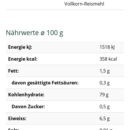
Vollkorn-Reismehl
Nährwerte ø 100 g
Energie kJ:
1518 kJ
Energie kcal:
358 kcal
Fett:
1,5 g
davon gesättigte Fettsäuren:
0,3 g
Kohlenhydrate:
79 g
Davon Zucker:
0,5 g
Eiweiss:
6,5 g