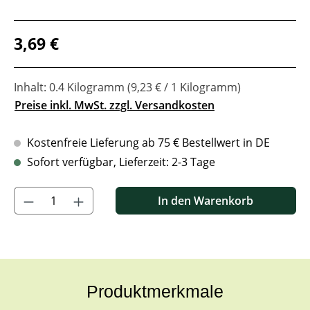
Regulärer Preis:
3,69 €
Inhalt:
0.4 Kilogramm
(9,23 € / 1 Kilogramm)
Preise inkl. MwSt. zzgl. Versandkosten
Kostenfreie Lieferung ab 75 € Bestellwert in DE
Sofort verfügbar, Lieferzeit: 2-3 Tage
Produkt Anzahl: Gib den gewünschten Wert ein oder benutze di
In den Warenkorb
Produktmerkmale