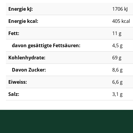
Energie kJ:
1706 kJ
Energie kcal:
405 kcal
Fett:
11 g
davon gesättigte Fettsäuren:
4,5 g
Kohlenhydrate:
69 g
Davon Zucker:
8,6 g
Eiweiss:
6,6 g
Salz:
3,1 g