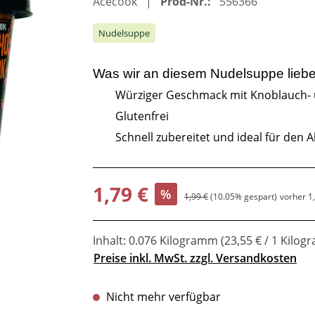
Acecook
Prod-Nr.:
556366
Nudelsuppe
Was wir an diesem
Nudelsuppe
lieb
Würziger Geschmack mit Knoblauch- 
Glutenfrei
Schnell zubereitet und ideal für den A
Verkaufspreis:
1,79 €
%
Regulärer Preis:
1,99 €
(10.05% gespart)
vorher 1
Inhalt:
0.076 Kilogramm
(23,55 € / 1 Kilo
Preise inkl. MwSt. zzgl. Versandkosten
Nicht mehr verfügbar