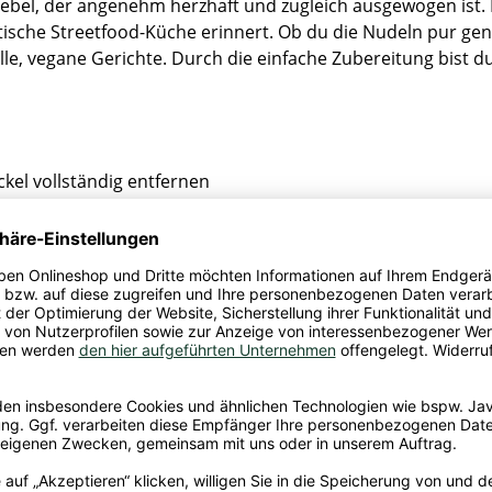
el, der angenehm herzhaft und zugleich ausgewogen ist. D
atische Streetfood-Küche erinnert. Ob du die Nudeln pur g
chnelle, vegane Gerichte. Durch die einfache Zubereitung bis
kel vollständig entfernen
 bis zur angegebenen Linie
.
 mit dem Kunststoffdeckel abdecken und das Wasser durch d
Vor dem Servieren gut umrühren.
oja und Sellerie
.