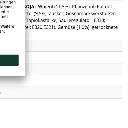
E466, E322 (
SOJA
). Würzöl (11,5%): Pflanzenöl (Palmöl,
RIE
. Würzmittel (9,5%): Zucker, Geschmacksverstärker:
efeextrakt, Tapiokastärke, Säureregulator: E330;
xidationsmittel: E320,E321). Gemüse (1,0%): getrocknete
k