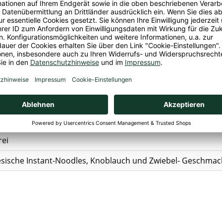
les (78,0%): Reis 68,8%,Kartoffelstärke, Salz, Emulgatoren: 
tionsmittel: E320, E321), Knoblauch 1,3%, Schalotten,
SELLE
1, E627; Salz, Gewürze, Knoblauch 0,4%, Hühnchen Aroma, H
: E150a; Trennmittel: E551 (Nano); Pflanzenöl (Palmöl,Antio
 getrocknete Frühlingszwiebel 0,3%.
 & Schrouff, Sperwerweg 7, 06374 AG Landgraaf
ppe
rei
sische Instant-Noodles, Knoblauch und Zwiebel- Geschmac