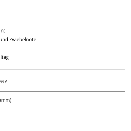
en:
und Zwiebelnote
lltag
,99 €
gramm)