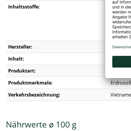
Inhaltsstoffe:
Reis Nood
Antioxida
E621, E63
Farbstoff
Karotten,
Hersteller:
Heuschen
Inhalt:
0,08 kg
Produktart:
Nudelsu
Produktmerkmale:
Erdnussf
Verkehrsbezeichnung:
Vietname
Nährwerte ø 100 g