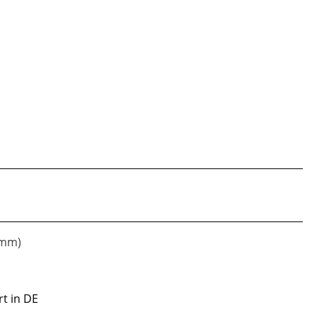
amm)
rt in DE