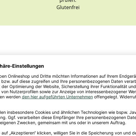
Glutenfrei
n Sojabohnen hergestellt und bringen eine besondere Abw
kzente auf dem Teller. Geschmacklich erwartet dich eine fe
heidet und vielseitige Kombinationen ermöglicht.
kompliziert. Sie bleiben nach dem Garen locker und lassen s
ieren oder als Grundlage für unterschiedliche Gerichte ver
 Bissfest garen.