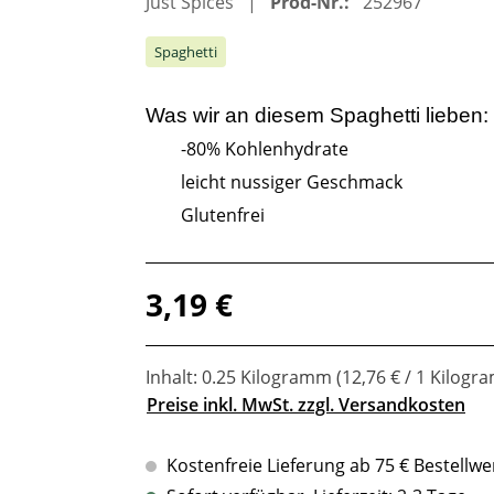
Just Spices
Prod-Nr.:
252967
Spaghetti
Was wir an diesem
Spaghetti
lieben:
-80% Kohlenhydrate
leicht nussiger Geschmack
Glutenfrei
Regulärer Preis:
3,19 €
Inhalt:
0.25 Kilogramm
(12,76 € / 1 Kilogr
Preise inkl. MwSt. zzgl. Versandkosten
Kostenfreie Lieferung ab 75 € Bestellwe