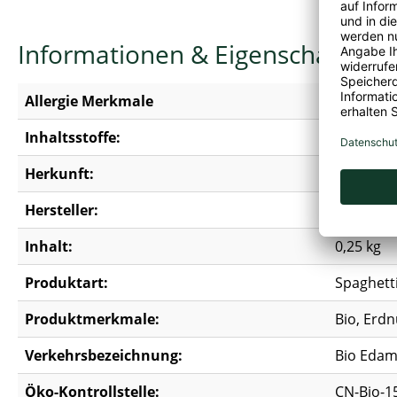
Informationen & Eigenschaften
Allergie Merkmale
Enthält
S
Inhaltsstoffe:
100% Bi
Herkunft:
Nicht-EU
Hersteller:
Just Tas
Inhalt:
0,25 kg
Produktart:
Spaghett
Produktmerkmale:
Bio, Erdn
Verkehrsbezeichnung:
Bio Edam
Öko-Kontrollstelle:
CN-Bio-1