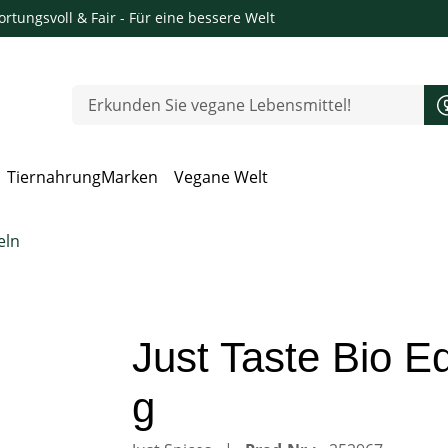
rtungsvoll & Fair
- Für eine bessere Welt
Tiernahrung
Marken
Vegane Welt
 Öffnen, Escape zum Schließen
eln
Just Taste Bio 
g