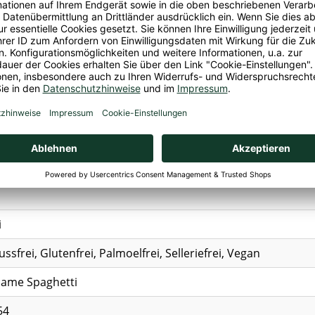
oja
.
o Grüne
SOJABOHNEN
-Landwirtschaft
te GmbH, Frankenstr. 3, 91126 Schwabach, Deutschland, ,
i
ussfrei, Glutenfrei, Palmoelfrei, Selleriefrei, Vegan
ame Spaghetti
54