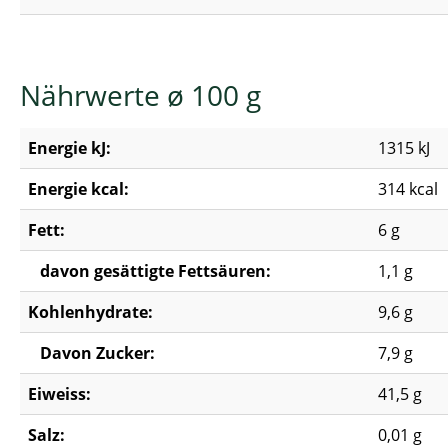
Nährwerte ø 100 g
Energie kJ:
1315 kJ
Energie kcal:
314 kcal
Fett:
6 g
davon gesättigte Fettsäuren:
1,1 g
Kohlenhydrate:
9,6 g
Davon Zucker:
7,9 g
Eiweiss:
41,5 g
Salz:
0,01 g