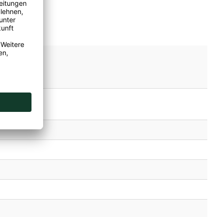
m
enthalten.
*.