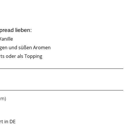
Spread
lieben:
anille
igen und süßen Aromen
rts oder als Topping
mm)
rt in DE