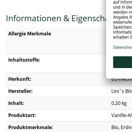
Informationen & Eigenschaften
Allergie Merkmale
Enthält
M
Kann Sp
Kann Sch
Inhaltsstoffe:
MANDEL
*aus kon
Herkunft:
EU-/Nich
Hersteller:
Lini`s B
Inhalt:
0,20 kg
Produktart:
Vanille-
Produktmerkmale:
Bio, Erdnu