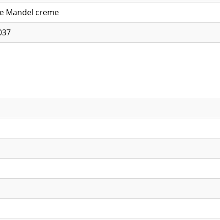
lle Mandel creme
037