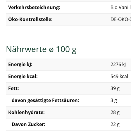
Verkehrsbezeichnung:
Bio Vani
Öko-Kontrollstelle:
DE-ÖKO-
Nährwerte ø 100 g
Energie kJ:
2276 kJ
Energie kcal:
549 kcal
Fett:
39 g
davon gesättigte Fettsäuren:
3 g
Kohlenhydrate:
28 g
Davon Zucker:
22 g