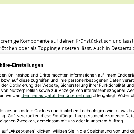
e cremige Komponente auf deinen Frühstückstisch und lässt s
Brötchen oder als Topping einsetzen lässt. Auch in Dessert
ion aus nussigen und süßen Noten. Die Mandeln sorgen für
 verleihen. Dadurch entsteht ein Geschmack, der an klassi
Gerichte – der Aufstrich bietet dir zahlreiche Möglichkeit
cht und Emulgatoren produkteigenes Öl und Dattelpulver a