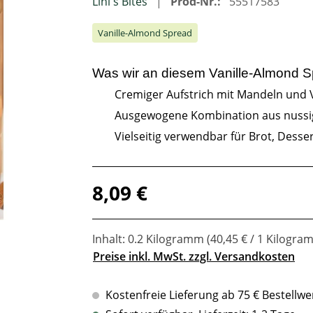
Lini's Bites
Prod-Nr.:
55517583
Vanille-Almond Spread
Was wir an diesem
Vanille-Almond 
Cremiger Aufstrich mit Mandeln und V
Ausgewogene Kombination aus nuss
Vielseitig verwendbar für Brot, Desse
Regulärer Preis:
8,09 €
Inhalt:
0.2 Kilogramm
(40,45 € / 1 Kilogra
Preise inkl. MwSt. zzgl. Versandkosten
Kostenfreie Lieferung ab 75 € Bestellwe