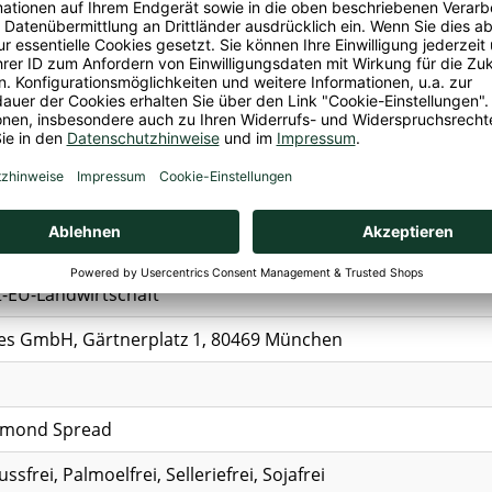
andeln
.
uren von
anderen Schalenfrüchten, Erdnüssen und Sesa
alenteile und Fruchtkerne enthalten.
N*
75%, Dattelpulver*, Bourbon Vanille* 0,1%, Tonkabohne
trolliert biologischem Anbau
t-EU-Landwirtschaft
ites GmbH, Gärtnerplatz 1, 80469 München
Almond Spread
ssfrei, Palmoelfrei, Selleriefrei, Sojafrei