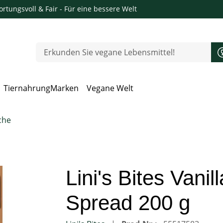
rtungsvoll & Fair
- Für eine bessere Welt
Tiernahrung
Marken
Vegane Welt
 Öffnen, Escape zum Schließen
che
Lini's Bites Vani
Spread 200 g