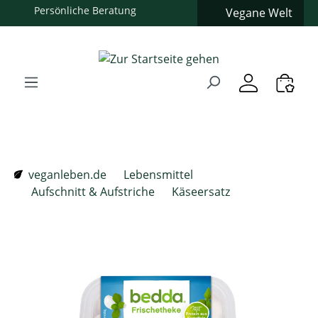
Vegane Welt
Zum Hauptinhalt springen
Zur Suche springen
Zur Hauptnavigation springen
Verwenden Sie die Pfeiltasten zur Navigation, Enter zum
veganleben.de
Lebensmittel
Aufschnitt & Aufstriche
Käseersatz
Bildergalerie überspringen