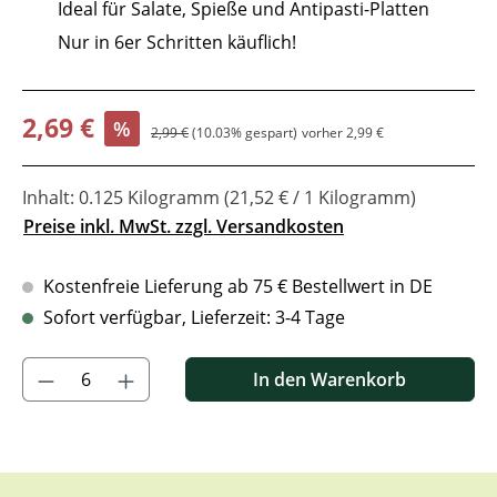
Ideal für Salate, Spieße und Antipasti-Platten
Nur in 6er Schritten käuflich!
Verkaufspreis:
2,69 €
%
Regulärer Preis:
2,99 €
(10.03% gespart)
vorher 2,99 €
Inhalt:
0.125 Kilogramm
(21,52 € / 1 Kilogramm)
Preise inkl. MwSt. zzgl. Versandkosten
Kostenfreie Lieferung ab 75 € Bestellwert in DE
Sofort verfügbar, Lieferzeit: 3-4 Tage
Produkt Anzahl: Gib den gewünschten Wert ein oder benutze di
In den Warenkorb