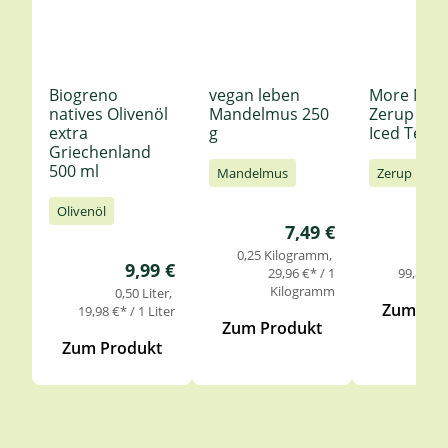
Biogreno
vegan leben
More Nutr
natives Olivenöl
Mandelmus 250
Zerup Le
extra
g
Iced Tea 6
Griechenland
500 ml
Mandelmus
Zerup
Olivenöl
Regulärer Preis:
7,49 €
0,25 Kilogramm
0,
Regulärer Preis:
9,99 €
29,96 €* / 1
99,85 €* 
Kilogramm
0,50 Liter
Zum Pro
19,98 €* / 1 Liter
Zum Produkt
Zum Produkt