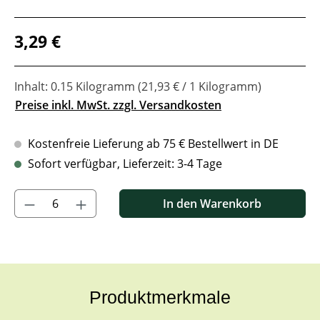
Regulärer Preis:
3,29 €
Inhalt:
0.15 Kilogramm
(21,93 € / 1 Kilogramm)
Preise inkl. MwSt. zzgl. Versandkosten
Kostenfreie Lieferung ab 75 € Bestellwert in DE
Sofort verfügbar, Lieferzeit: 3-4 Tage
Produkt Anzahl: Gib den gewünschten Wert ein oder benutze di
In den Warenkorb
Produktmerkmale