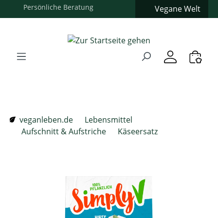
Vegane Welt
Zum Hauptinhalt springen
Zur Suche springen
Zur Hauptnavigation springen
Verwenden Sie die Pfeiltasten zur Navigation, Enter zum
veganleben.de
Lebensmittel
Aufschnitt & Aufstriche
Käseersatz
Bildergalerie überspringen