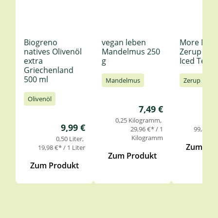
Biogreno
vegan leben
More Nutr
natives Olivenöl
Mandelmus 250
Zerup Le
extra
g
Iced Tea 6
Griechenland
500 ml
Mandelmus
Zerup
Olivenöl
Regulärer Preis:
7,49 €
0,25 Kilogramm
0,
Regulärer Preis:
9,99 €
29,96 €* / 1
99,85 €* 
Kilogramm
0,50 Liter
Zum Pro
19,98 €* / 1 Liter
Zum Produkt
Zum Produkt